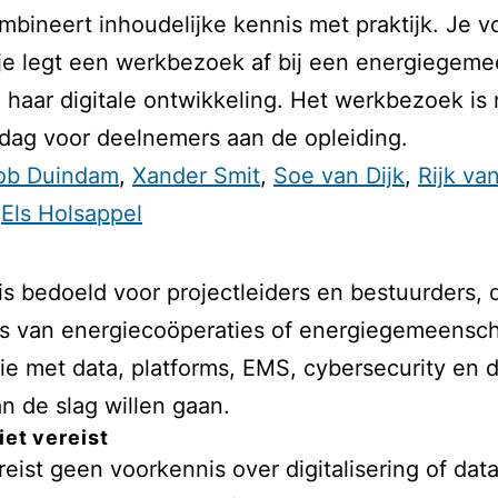
ombineert inhoudelijke kennis met praktijk. Je v
 je legt een werkbezoek af bij een energiegem
in haar digitale ontwikkeling. Het werkbezoek i
ag voor deelnemers aan de opleiding.
ob Duindam
,
Xander Smit
,
Soe van Dijk
,
Rijk va
:
Els Holsappel
 is bedoeld voor projectleiders en bestuurders, 
gers van energiecoöperaties of energiegemeens
e met data, platforms, EMS, cybersecurity en di
n de slag willen gaan.
iet vereist
ereist geen voorkennis over digitalisering of dat