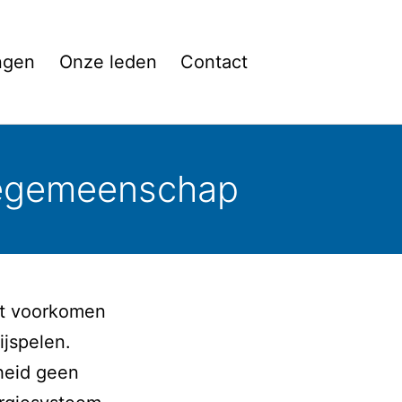
ngen
Onze leden
Contact
giegemeenschap
et voorkomen
ijspelen.
gheid geen