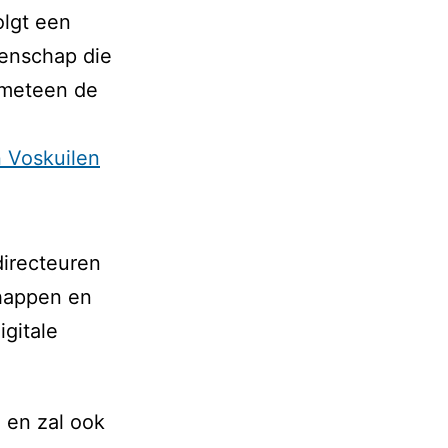
olgt een
eenschap die
s meteen de
n Voskuilen
directeuren
chappen en
gitale
a en zal ook