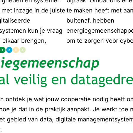
rdigheden en systemen
bijzaak. Omdat ons en
 met inzage in de juiste
te maken heeft met aan
italiseerde
buitenaf, hebben
ystemen kun je vraag
energiegemeenschappen
j elkaar brengen,
om te zorgen voor cybe
ijn ontdek je wat jouw coöperatie nodig heeft om
hoe je dat in de praktijk aanpakt. Je werkt toe 
et gebied van data, digitale managementsyste
.