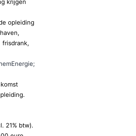
ng krijgen
 de opleiding
rhaven,
frisdrank,
hemEnergie;
nkomst
pleiding.
l. 21% btw).
500 euro