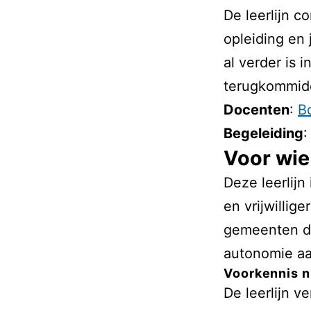
De leerlijn c
opleiding en
al verder is 
terugkommidd
Docenten
:
B
Begeleiding
Voor wie
Deze leerlijn
en vrijwilli
gemeenten di
autonomie aa
Voorkennis n
De leerlijn v