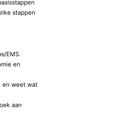
 basisstappen
welke stappen
rms/EMS.
omie en
n en weet wat
zoek aan