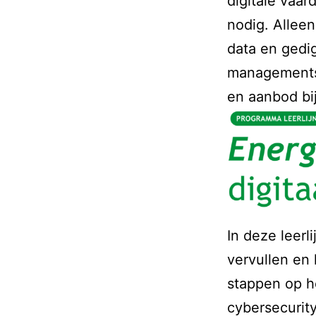
digitale vaa
nodig. Alleen
data en gedig
managements
en aanbod bi
In deze leerl
vervullen en 
stappen op h
cybersecurity