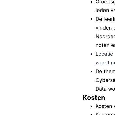
Groepsg
leden v
De leerl
vinden 
Noorder
noten en
Locatie
wordt n
De them
Cybersec
Data wo
Kosten
Kosten 
Kosten 