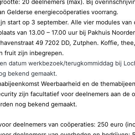
rootte: 20 deelnemers (max). Bij overinschrijvi
an Gelderse energiecoöperaties voorrang.
ijn start op 3 september. Alle vier modules van
plaats van 13.00 – 17.00 uur bij Pakhuis Noorde
havenstraat 49 7202 DD, Zutphen. Koffie, thee, 
 fruit zijn inbegrepen.
 en datum werkbezoek/terugkommiddag bij Loc
og bekend gemaakt.
abijeenkomst Weerbaarheid en de themabijee
urity zijn facultatief voor deelnemers aan de o
rden nog bekend gemaakt.
voor deelnemers van coöperaties: 250 euro (inc
voor deelnemers van overheden en bedrijven: 