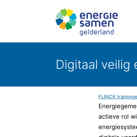
Ga
naar
de
inhoud
Energie
Samen
Digitaal veil
Gelderland
FLINCK training
Energiegeme
actieve rol w
energiesyste