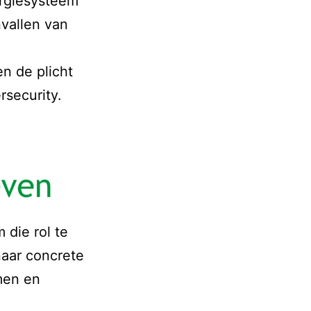
ergiesysteem
vallen van
 de plicht
rsecurity.
 die rol te
naar concrete
men en