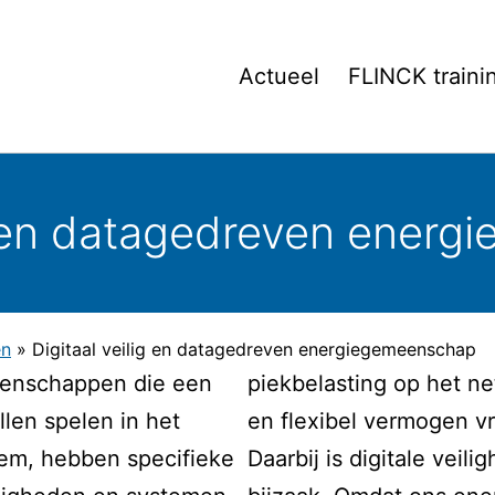
Actueel
FLINCK traini
ig en datagedreven ener
en
»
Digitaal veilig en datagedreven energiegemeenschap
enschappen die een
piekbelasting op het n
illen spelen in het
en flexibel vermogen vr
em, hebben specifieke
Daarbij is digitale veili