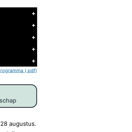
+
+
+
+
+
_programma (.pdf)
nschap
k 28 augustus.