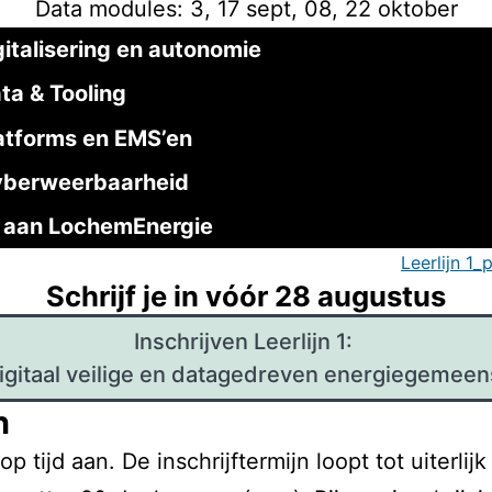
Data modules: 3, 17 sept, 08, 22 oktober
gitalisering en autonomie
ta & Tooling
atforms en EMS’en
yberweerbaarheid
aan LochemEnergie
Leerlijn 1
Schrijf je in vóór 28 augustus
Inschrijven Leerlijn 1:
igitaal veilige en datagedreven energiegemee
h
op tijd aan. De inschrijftermijn loopt tot uiterlij