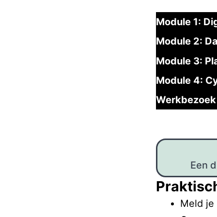
Module 1: Di
Module 2: Da
Module 3: Pl
Module 4: C
Werkbezoek 
Een d
Praktisc
Meld je 